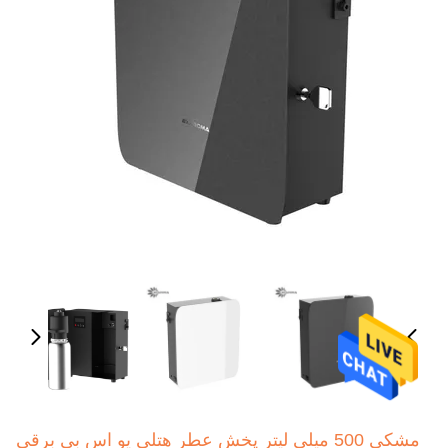
مشکی 500 میلی لیتر پخش عطر هتلی یو اس بی برقی