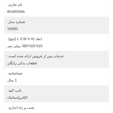
نام تجاری:
BXAROMA
شماره مدل:
X2000
ابعاد (L X W X H (اینچ):
310*165*380 میلی متر
خدمات پس از فروش ارائه شده است:
قطعات یدکی رایگان
ضمانتنامه:
1 سال
تایپ کنید:
الکترواستاتیک
نصب و راه اندازی: