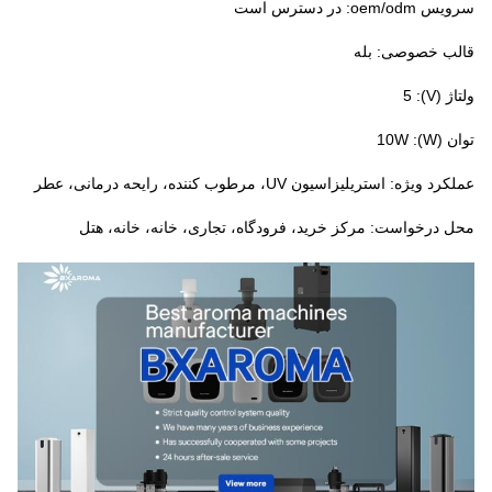
سرویس oem/odm: در دسترس است
قالب خصوصی: بله
ولتاژ (V): 5
توان (W): 10W
عملکرد ویژه: استریلیزاسیون UV، مرطوب کننده، رایحه درمانی، عطر
محل درخواست: مرکز خرید، فرودگاه، تجاری، خانه، خانه، هتل