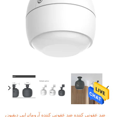
ضد عفونی کننده ضد عفونی کننده آروماتراپی دیفیوزر