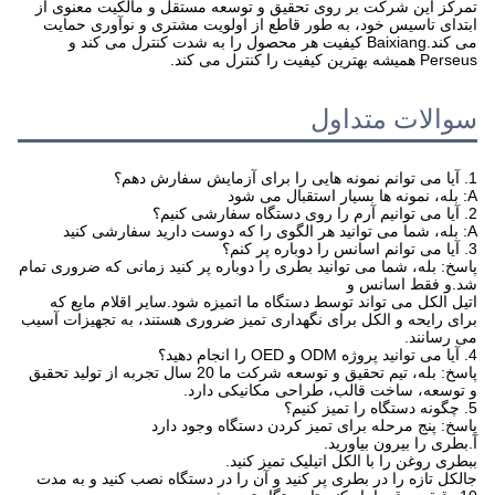
تمرکز این شرکت بر روی تحقیق و توسعه مستقل و مالکیت معنوی از
ابتدای تاسیس خود، به طور قاطع از اولویت مشتری و نوآوری حمایت
می کند.Baixiang کیفیت هر محصول را به شدت کنترل می کند و
Perseus همیشه بهترین کیفیت را کنترل می کند.
سوالات متداول
1. آیا می توانم نمونه هایی را برای آزمایش سفارش دهم؟
A: بله، نمونه ها بسیار استقبال می شود
2. آیا می توانیم آرم را روی دستگاه سفارشی کنیم؟
A: بله، شما می توانید هر الگوی را که دوست دارید سفارشی کنید
3. آیا می توانم اسانس را دوباره پر کنم؟
پاسخ: بله، شما می توانید بطری را دوباره پر کنید زمانی که ضروری تمام
شد.و فقط اسانس و
اتیل الکل می تواند توسط دستگاه ما اتمیزه شود.سایر اقلام مایع که
برای رایحه و الکل برای نگهداری تمیز ضروری هستند، به تجهیزات آسیب
می رسانند.
4. آیا می توانید پروژه ODM و OED را انجام دهید؟
پاسخ: بله، تیم تحقیق و توسعه شرکت ما 20 سال تجربه از تولید تحقیق
و توسعه، ساخت قالب، طراحی مکانیکی دارد.
5. چگونه دستگاه را تمیز کنیم؟
پاسخ: پنج مرحله برای تمیز کردن دستگاه وجود دارد
آ.بطری را بیرون بیاورید.
ببطری روغن را با الکل اتیلیک تمیز کنید.
جالکل تازه را در بطری پر کنید و آن را در دستگاه نصب کنید و به مدت