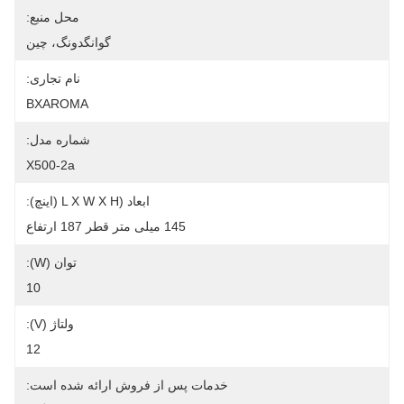
محل منبع:
گوانگدونگ، چین
نام تجاری:
BXAROMA
شماره مدل:
X500-2a
ابعاد (L X W X H (اینچ):
145 میلی متر قطر 187 ارتفاع
توان (W):
10
ولتاژ (V):
12
خدمات پس از فروش ارائه شده است: