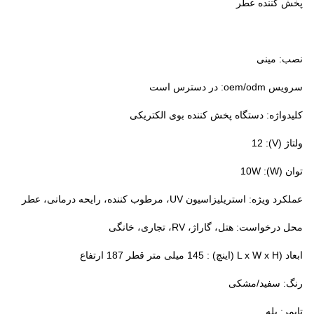
پخش کننده عطر
نصب: مینی
سرویس oem/odm: در دسترس است
کلیدواژه: دستگاه پخش کننده بوی الکتریکی
ولتاژ (V): 12
توان (W): 10W
عملکرد ویژه: استریلیزاسیون UV، مرطوب کننده، رایحه درمانی، عطر
محل درخواست: هتل، گاراژ، RV، تجاری، خانگی
ابعاد (L x W x H (اینچ) : 145 میلی متر قطر 187 ارتفاع
رنگ: سفید/مشکی
تایمر: بله