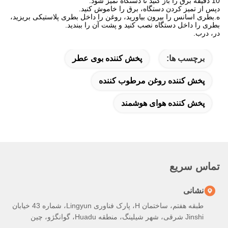
10 دقیقه برق را باز کنید تا دستگاه تمیز شود.
دپس از تمیز کردن دستگاه، برق را خاموش کنید.
ه.بطری اسانس را بیرون بیاورید، روغن را داخل بطری پلاستیکی بریزید،
بطری را داخل دستگاه نصب کنید و پشت آن را ببندید.
در، درب.
برچسب ها:
پخش کننده بوی عطر
پخش کننده روغن مرطوب کننده
پخش کننده هوای هوشمند
تماس سریع
نشانی
طبقه هفتم، ساختمان H، پارک فناوری Lingyun، شماره 43 خیابان
Jinshi شرقی، شهر شیلینگ، منطقه Huadu، گوانگژو، چین