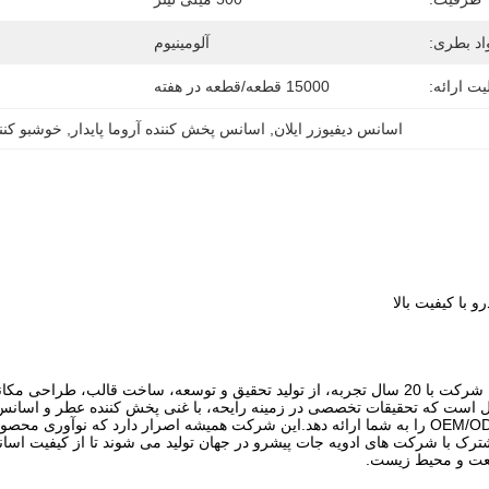
اد بطری:
آلومینیوم
یت ارائه:
15000 قطعه/قطعه در هفته
اسانس دیفیوزر ایلان
, 
اسانس پخش کننده آروما پایدار
, 
خوشبو کننده هو
 با کیفیت بالا
شخصی سازی شده OEM/ODM را به شما ارائه دهد.این شرکت همیشه اصرار دارد که ن
طور مشترک با شرکت های ادویه جات پیشرو در جهان تولید می شوند تا از کیفیت ا
یعت و محیط زیست.