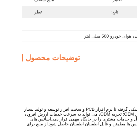
تابع:
عطر
ای خودرو 500 میلی لیتر
توضیحات محصول
تیم تحقیق و توسعه این شرکت با 20 سال تجربه، از تولید تحقیق و توسعه، ساخت قالب، طراحی مکانیکی گرفته تا نرم افزار PCB و سخت افزار توسعه و تولید بسیار
حرفه ای است، 10 سال است که تحقیقات تخصصی در زمینه رایحه، با غنی پخش کننده عطر و اسانس OEM؛ تجربه ODM، می تواند به سرعت خدمات ارزش افزوده
وآوری محصول و خدمات مشتری را در جایگاه مهمی قرار دهد.اسانس های
سانس ها مطمئن و قابل اطمینان اطمینان حاصل شود.از منبع برای