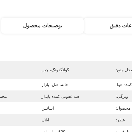
عات دقیق
توضیحات محصول
حل منبع:
گوانگدونگ، چین
ننده هوا:
خانه، هتل، بازار
ویژگی:
ضد عفونی کننده پایدار
محتو
 محصول:
اسانس
عطر:
ایلان
ظرفیت:
500 میلی لیتر